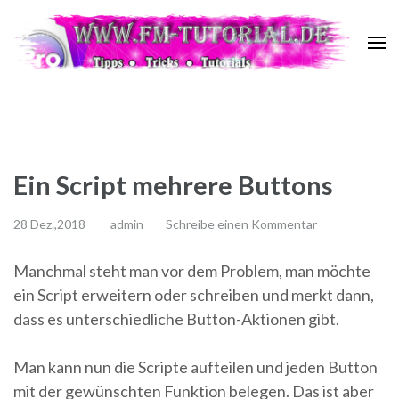
Zum
Inhalt
springen
FM Tutorial
Tipps ~ Tricks ~ Tutorials
(Enter
drücken)
Ein Script mehrere Buttons
28 Dez.,2018
admin
Schreibe einen Kommentar
Manchmal steht man vor dem Problem, man möchte
ein Script erweitern oder schreiben und merkt dann,
dass es unterschiedliche Button-Aktionen gibt.
Man kann nun die Scripte aufteilen und jeden Button
mit der gewünschten Funktion belegen. Das ist aber