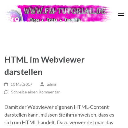
Zum
Inhalt
springen
FM Tutorial
Tipps ~ Tricks ~ Tutorials
(Enter
drücken)
HTML im Webviewer
darstellen
10 Mai,2017
admin
Schreibe einen Kommentar
Damit der Webviewer eigenen HTML-Content
darstellen kann, müssen Sie ihm anweisen, dass es
sich um HTML handelt. Dazu verwendet man das