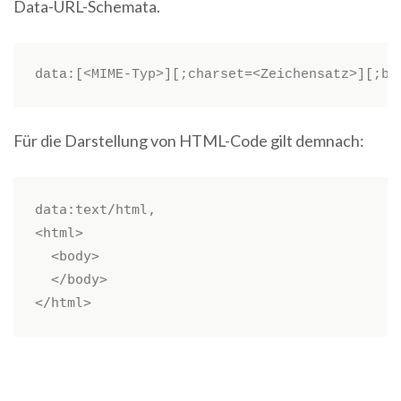
Data-URL-Schemata.
data:[<MIME-Typ>][;charset=<Zeichensatz>][;ba
Für die Darstellung von HTML-Code gilt demnach:
data:text/html, 

<html>

  <body>

  </body>

</html>