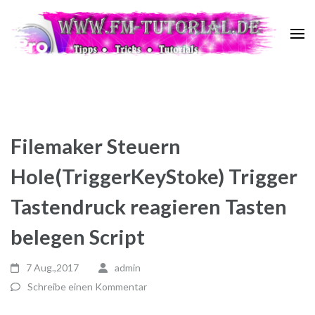
Zum
Inhalt
springen
FM Tutorial
Tipps ~ Tricks ~ Tutorials
(Enter
drücken)
Filemaker Steuern
Hole(TriggerKeyStoke) Trigger
Tastendruck reagieren Tasten
belegen Script
7 Aug.,2017
admin
Schreibe einen Kommentar