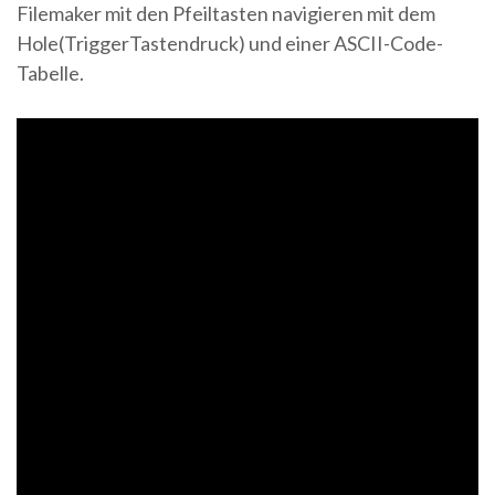
Filemaker mit den Pfeiltasten navigieren mit dem
Hole(TriggerTastendruck) und einer ASCII-Code-
Tabelle.