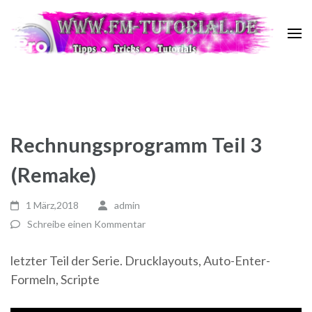
Zum
Inhalt
springen
FM Tutorial
Tipps ~ Tricks ~ Tutorials
(Enter
drücken)
Rechnungsprogramm Teil 3
(Remake)
1 März,2018
admin
Schreibe einen Kommentar
letzter Teil der Serie. Drucklayouts, Auto-Enter-
Formeln, Scripte