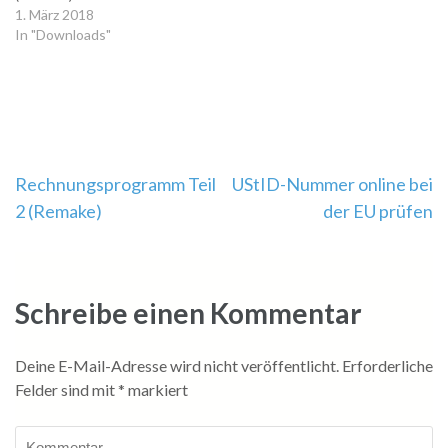
1. März 2018
In "Downloads"
Beitragsnavigation
Rechnungsprogramm Teil
UStID-Nummer online bei
2 (Remake)
der EU prüfen
Schreibe einen Kommentar
Deine E-Mail-Adresse wird nicht veröffentlicht.
Erforderliche
Felder sind mit
*
markiert
Kommentar